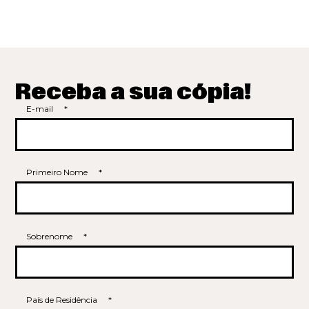
Receba a sua cópia!
E-mail
*
Primeiro Nome
*
Sobrenome
*
País de Residência
*