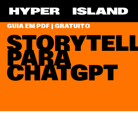
SKIP
TO
CONTENT
GUIA EM PDF | GRATUITO
STORYTEL
PARA
CHATGPT